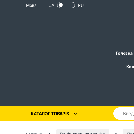
Skip to navigation
Skip to content
Мова
UA
RU
Головна
Кон
КАТАЛОГ ТОВАРІВ
Головна
Вимірювальна техніка
Де