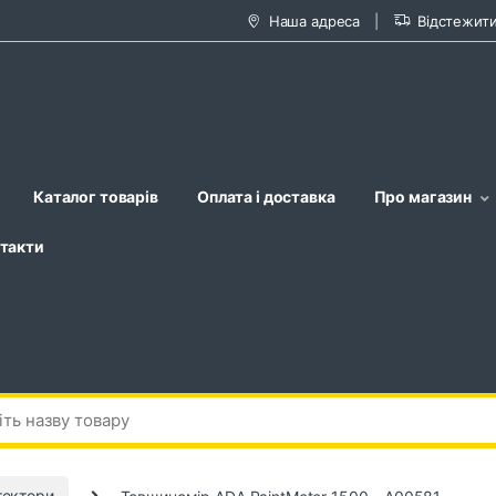
Наша адреса
Відстежит
Каталог товарів
Оплата і доставка
Про магазин
такти
тектори
Товщиномір ADA PaintMeter 1500 – A00581