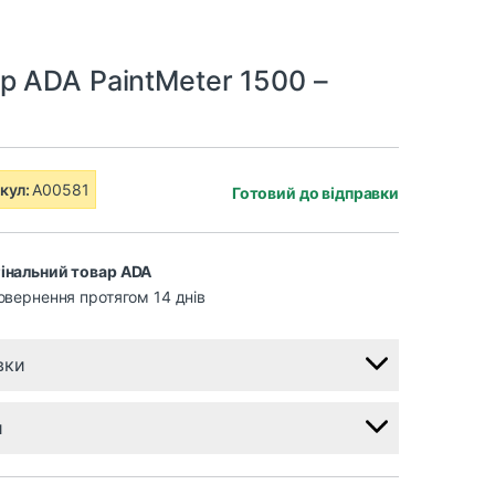
р ADA PaintMeter 1500 –
кул:
A00581
Готовий до відправки
інальний товар ADA
овернення протягом 14 днів
вки
и