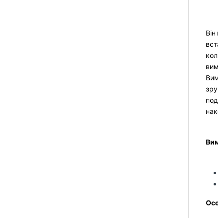
Він
вст
кол
вим
Вим
зру
под
нак
Вим
Осо