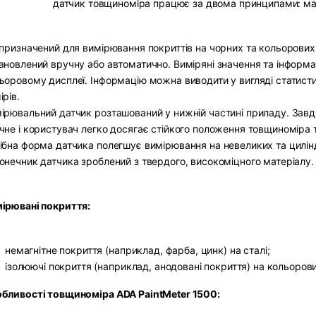
датчик товщиноміра працює за двома принципами: магн
 призначений для вимірювання покриттів на чорних та кольорових
ановлений вручну або автоматично. Виміряні значення та інформ
ьоровому дисплеї. Інформацію можна виводити у вигляді статистик
ірів.
ірювальний датчик розташований у нижній частині приладу. Завд
чне і користувач легко досягає стійкого положення товщиноміра та
ібна форма датчика полегшує вимірювання на невеликих та цилі
онечник датчика зроблений з твердого, високоміцного матеріалу.
ірювані покриття:
немагнітне покриття (наприклад, фарба, цинк) на сталі;
ізолюючі покриття (наприклад, анодовані покриття) на кольоров
бливості товщиноміра ADA PaintMeter 1500: