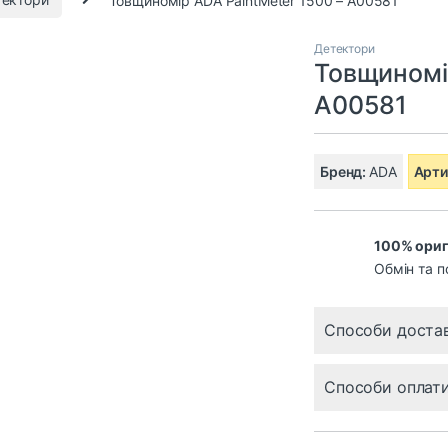
Детектори
Товщиномі
A00581
Бренд:
ADA
Арти
100% ориг
Обмін та п
Способи доста
Способи оплат