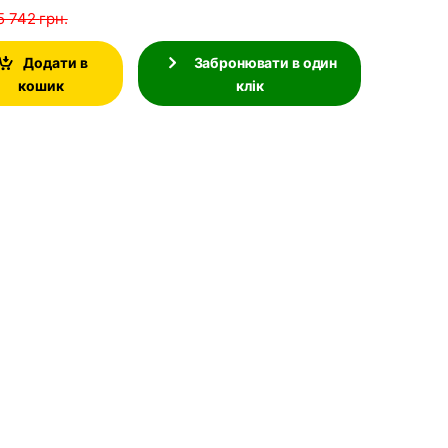
5 742
грн.
Додати в
Забронювати в один
кошик
клік