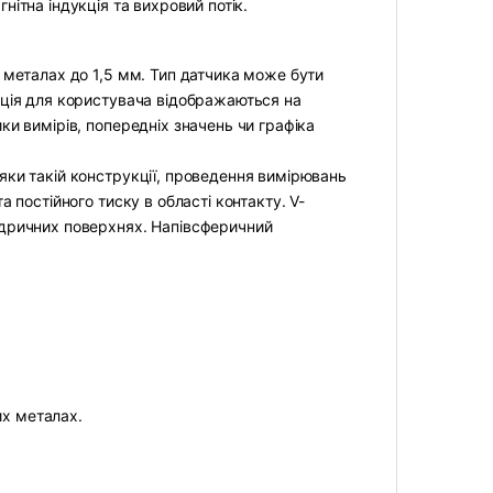
ітна індукція та вихровий потік.
 металах до 1,5 мм. Тип датчика може бути
ація для користувача відображаються на
и вимірів, попередніх значень чи графіка
яки такій конструкції, проведення вимірювань
 постійного тиску в області контакту. V-
ндричних поверхнях. Напівсферичний
их металах.