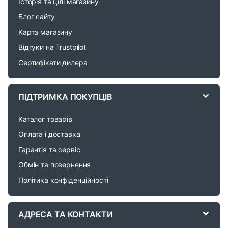
Історія та цілі магазину
n
Блог сайту
d
Карта магазину
Відгуки на Trustpilot
s
Сертифікати дилера
C
a
ПІДТРИМКА ПОКУПЦІВ
r
Каталог товарів
o
Оплата і доставка
Гарантія та сервіс
u
Обмін та повернення
s
Політика конфіденційності
e
АДРЕСА ТА КОНТАКТИ
l