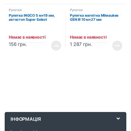
Рулетки
Рулетки
Рулетка INGCO 5 м×19 мм,
Рулетка магнітна Milwaukee
автостоп Super Select
GEN III 10 м×27 мм
(HSMT27519-1)
(4932464601)
Немає в наявності
Немає в наявності
156
грн.
1 287
грн.
B
r
ІНФОРМАЦІЯ
a