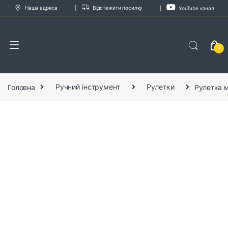
Skip to navigation
Skip to content
Наша адреса
Відстежити посилку
YouTube канал
0
Головна
Ручний інструмент
Рулетки
Рулетка м