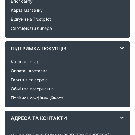
Блог сайту
d
Карта магазину
Відгуки на Trustpilot
s
Сертифікати дилера
C
a
ПІДТРИМКА ПОКУПЦІВ
r
Каталог товарів
o
Оплата і доставка
Гарантія та сервіс
u
Обмін та повернення
s
Політика конфіденційності
e
АДРЕСА ТА КОНТАКТИ
l