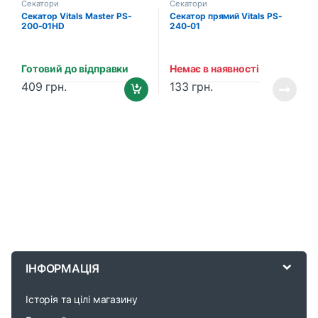
Секатори
Секатори
Секатор Vitals Master PS-
Секатор прямий Vitals PS-
200-01HD
240-01
Готовий до відправки
Немає в наявності
409
грн.
133
грн.
B
r
ІНФОРМАЦІЯ
a
Історія та цілі магазину
n