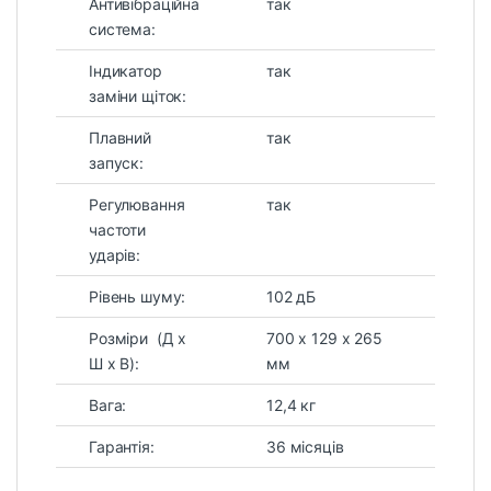
Антивібраційна
так
система:
Індикатор
так
заміни щіток:
Плавний
так
запуск:
Регулювання
так
частоти
ударів:
Рівень шуму:
102 дБ
Розміри (Д х
700 x 129 x 265
Ш х В):
мм
Вага:
12,4 кг
Гарантія:
36 місяців