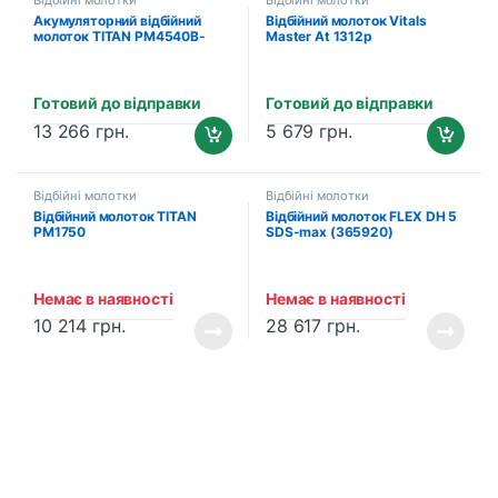
Відбійні молотки
Відбійні молотки
Акумуляторний відбійний
Відбійний молоток Vitals
молоток TITAN PM4540B-
Master At 1312p
CORE, (без акумулятора та
зарядного пристрою)
Готовий до відправки
Готовий до відправки
13 266
грн.
5 679
грн.
Відбійні молотки
Відбійні молотки
Відбійний молоток TITAN
Відбійний молоток FLEX DH 5
PM1750
SDS-max (365920)
Немає в наявності
Немає в наявності
10 214
грн.
28 617
грн.