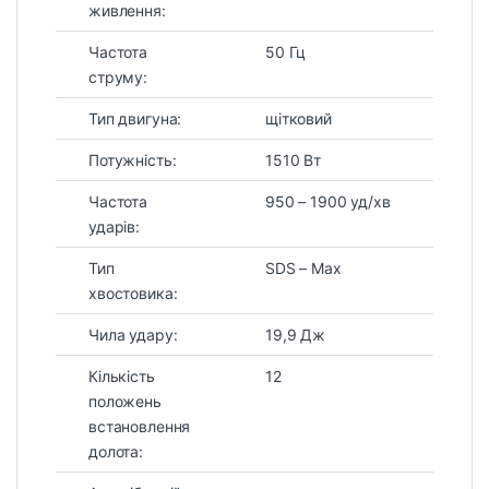
живлення:
Частота
50 Гц
струму:
Тип двигуна:
щітковий
Потужність:
1510 Вт
Частота
950 – 1900 уд/хв
ударів:
Тип
SDS – Max
хвостовика:
Чила удару:
19,9 Дж
Кількість
12
положень
встановлення
долота: