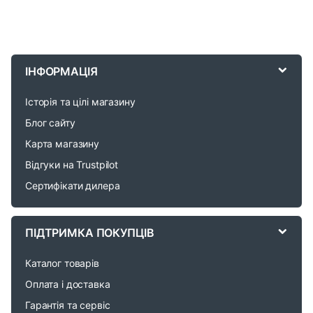
B
r
ІНФОРМАЦІЯ
a
Історія та цілі магазину
n
Блог сайту
d
Карта магазину
Відгуки на Trustpilot
s
Сертифікати дилера
C
a
ПІДТРИМКА ПОКУПЦІВ
r
Каталог товарів
o
Оплата і доставка
Гарантія та сервіс