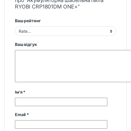
про “Акумуляторна шабельна пила
RYOBI CRP1801DM ONE+”
Ваш рейтинг
Ваш відгук
Ім'я
*
Email
*