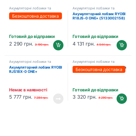
Акумуляторні лобзики та
Акумуляторні лобзики та
шабельні пили
шабельні пили
Акумуляторний лобзик
Акумуляторний лобзик RYOBI
Безкоштовна доставка
PROFI-TEC PGS2080BL
R18JS-0 ONE+ (5133002158)
POWERLine (без акумулятора
та зарядного пристрою)
Готовий до відправки
Готовий до відправки
2 290
грн.
4 131
грн.
3 190
грн.
4 544
грн.
Акумуляторні лобзики та
Акумуляторні лобзики та
шабельні пили
шабельні пили
Акумуляторний лобзик RYOBI
Акумуляторна шабельна пила
Безкоштовна доставка
RJS18X-0 ONE+
PROFI-TEC BJR2022
(5133004970)
POWERLine (1×PT2040MP
(4.0 Аг), зарядний пристрій)
Немає в наявності
Готовий до відправки
5 777
грн.
3 320
грн.
7 284
грн.
4 290
грн.