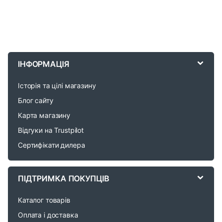
B
r
ІНФОРМАЦІЯ
a
Історія та цілі магазину
n
Блог сайту
d
Карта магазину
Відгуки на Trustpilot
s
Сертифікати дилера
C
a
ПІДТРИМКА ПОКУПЦІВ
r
Каталог товарів
o
Оплата і доставка