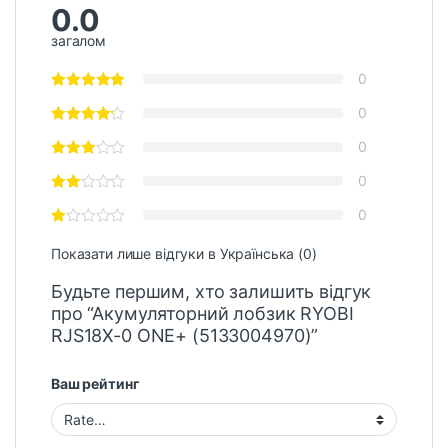
0.0
загалом
0
0
0
0
0
Показати лише відгуки в Українська (0)
Будьте першим, хто залишить відгук
про “Акумуляторний лобзик RYOBI
RJS18X-0 ONE+ (5133004970)”
Ваш рейтинг