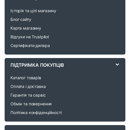
a
Історія та цілі магазину
n
Блог сайту
d
Карта магазину
Відгуки на Trustpilot
s
Сертифікати дилера
C
a
ПІДТРИМКА ПОКУПЦІВ
r
Каталог товарів
o
Оплата і доставка
Гарантія та сервіс
u
Обмін та повернення
s
Політика конфіденційності
e