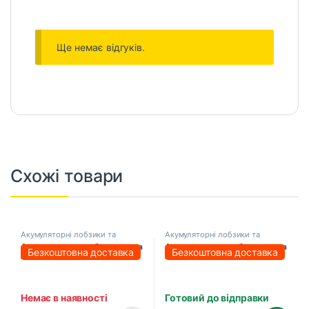
Ще немає відгуків.
Схожі товари
Акумуляторні лобзики та
Акумуляторні лобзики та
шабельні пили
шабельні пили
Акумуляторна шабельна пила
Акумуляторна шабельна пила
Безкоштовна доставка
Безкоштовна доставка
PROFI-TEC BJR2032BL
PROFI-TEC BJR2032BL
POWERLine (без акумулятора
POWERLine (1×PT2040EP (4.0
та зарядного пристрою)
Аг), зарядний пристрій)
Немає в наявності
Готовий до відправки