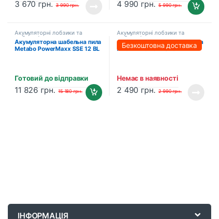
3 670
грн.
4 990
грн.
3 990
грн.
5 990
грн.
Акумуляторні лобзики та
Акумуляторні лобзики та
шабельні пили
шабельні пили
Акумуляторна шабельна пила
Акумуляторна шабельна пила
Безкоштовна доставка
Metabo PowerMaxx SSE 12 BL
PROFI-TEC BJR2028BL
(602322500) (2 х 2.0 Аг,
POWERLine (без акумулятора
зарядний пристрій)
та зарядного пристрою)
Готовий до відправки
Немає в наявності
11 826
грн.
2 490
грн.
15 180
грн.
2 990
грн.
B
r
ІНФОРМАЦІЯ