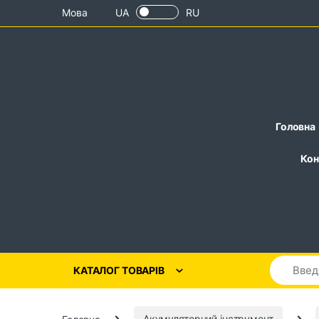
Skip to navigation
Skip to content
Мова
UA
RU
Головна
Кон
КАТАЛОГ ТОВАРІВ
Головна
Акумуляторний інструмент