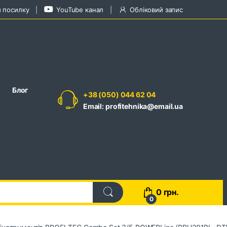
и посилку
YouTube канал
Обліковий запис
Блог
+38 (050) 044 62 04
Email: profitehnika@email.ua
0
грн.
0
 інструментів PROFI-TEC Combo Set 3/5 POWERLine (PBH201BL, DT