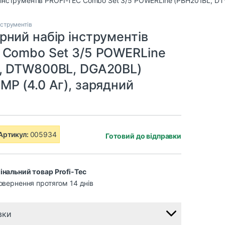
нструментів
ний набір інструментів
 Combo Set 3/5 POWERLine
, DTW800BL, DGA20BL)
P (4.0 Аг), зарядний
Артикул:
005934
Готовий до відправки
інальний товар Profi-Tec
овернення протягом 14 днів
вки