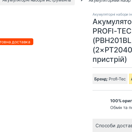
Акумуляторні набори і
Акумулятор
PROFI-TEC
(PBH201BL
товна доставка
(2×PT2040M
пристрій)
Бренд:
Profi-Tec
100% ориг
Обмін та п
Способи доста