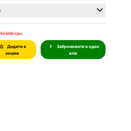
и
10 990
грн.
Додати в
Забронювати в один
кошик
клік