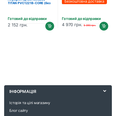
Безкоштовна доставка
TITAN PVC1221B-CORE (без
PROFI-TEC PVC2520BL
акумулятора та зарядного
POWERLine (без акумулятора
пристрою)
та зарядного пристрою)
Готовий до відправки
Готовий до відправки
4 970
грн.
2 152
грн.
5 390
грн.
B
r
ІНФОРМАЦІЯ
a
Історія та цілі магазину
n
Блог сайту