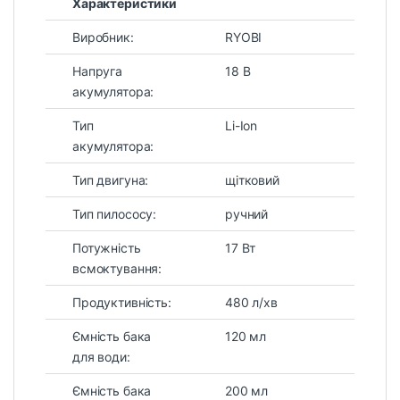
Характеристики
Виробник:
RYOBI
Напруга
18 В
акумулятора:
Тип
Li-Ion
акумулятора:
Тип двигуна:
щітковий
Тип пилососу:
ручний
Потужність
17 Вт
всмоктування:
Продуктивність:
480 л/хв
Ємність бака
120 мл
для води:
Ємність бака
200 мл