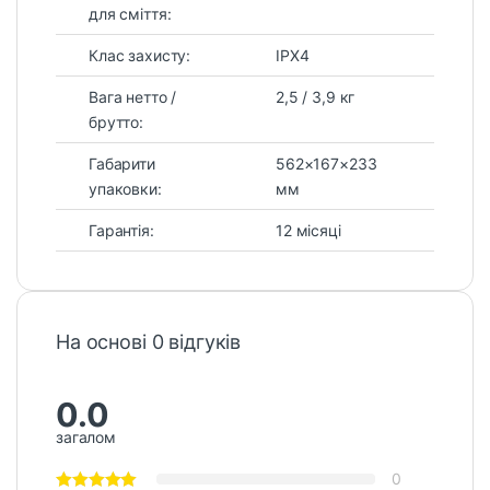
для сміття:
Клас захисту:
IPX4
Вага нетто /
2,5 / 3,9 кг
брутто:
Габарити
562×167×233
упаковки:
мм
Гарантія:
12 місяці
На основі 0 відгуків
0.0
загалом
0