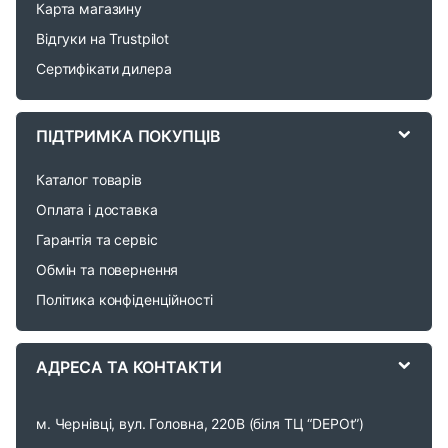
d
Карта магазину
Відгуки на Trustpilot
s
Сертифікати дилера
C
a
ПІДТРИМКА ПОКУПЦІВ
r
Каталог товарів
o
Оплата і доставка
Гарантія та сервіс
u
Обмін та повернення
s
Політика конфіденційності
e
АДРЕСА ТА КОНТАКТИ
l
м. Чернівці, вул. Головна, 220В (біля ТЦ “DEPOt”)